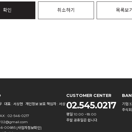
확인
취소하기
목록보
O
CUSTOMER CENTER
BAN
02.545.0217
우
대표 : 서상현
개인정보 보호 책임자 : 서상
기업 33
주식회
평일 10:00 ~18:00
AX : 02-546-0217
주말.공휴일은 쉽니다.
702@gmail.com
86-00685
[사업자정보확인]