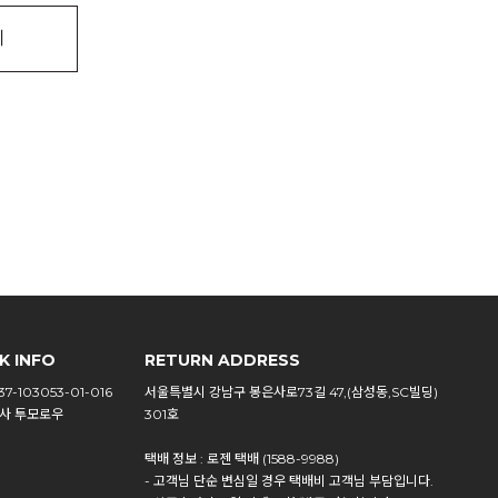
기
K INFO
RETURN ADDRESS
7-103053-01-016
서울특별시 강남구 봉은사로73길 47,(삼성동,SC빌딩)
사 투모로우
301호
택배 정보 : 로젠 택배 (1588-9988)
- 고객님 단순 변심일 경우 택배비 고객님 부담입니다.